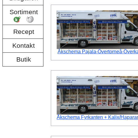
Sortiment
Recept
Kontakt
Åkschema Pajala-Övertorneå-Överka
Butik
Åkschema Fyrkanten + Kalix/Hapara