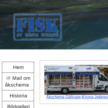
Hem
Mail om
åkschema
Historia
Åkschema Gällivare-Kiruna-Jokkmo
Bildgalleri