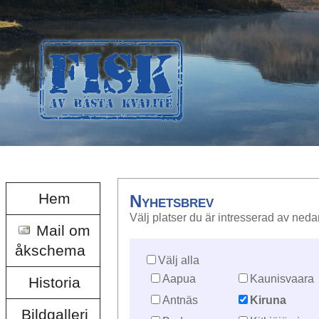
Hem
Nyhetsbrev
Välj platser du är intresserad av neda
Mail om
åkschema
Välj alla
Aapua
Kaunisvaara
Historia
Antnäs
Kiruna
Bildgalleri