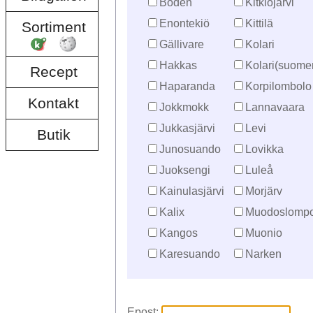
Boden
Kitkiöjärvi
Enontekiö
Kittilä
Sortiment
Gällivare
Kolari
Hakkas
Kolari(suome
Recept
Haparanda
Korpilombolo
Kontakt
Jokkmokk
Lannavaara
Jukkasjärvi
Levi
Butik
Junosuando
Lovikka
Juoksengi
Luleå
Kainulasjärvi
Morjärv
Kalix
Muodoslompo
Kangos
Muonio
Karesuando
Narken
Epost: