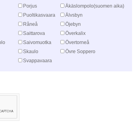
Porjus
Äkäslompolo(suomen aika)
Puoltikasvaara
Älvsbyn
Råneå
Öjebyn
Saittarova
Överkalix
lo
Saivomuotka
Övertorneå
Skaulo
Övre Soppero
Svappavaara