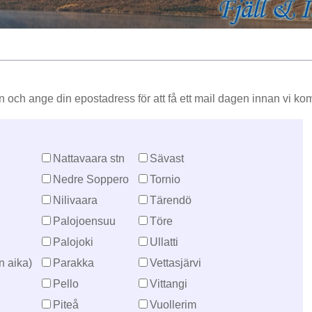
n och ange din epostadress för att få ett mail dagen innan vi ko
Nattavaara stn
Sävast
Nedre Soppero
Tornio
Nilivaara
Tärendö
Palojoensuu
Töre
Palojoki
Ullatti
n aika)
Parakka
Vettasjärvi
Pello
Vittangi
Piteå
Vuollerim