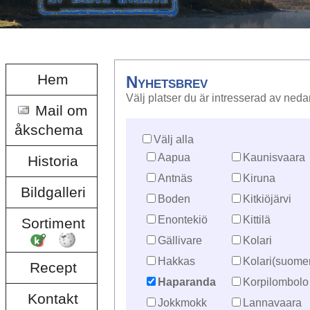
Hem
Nyhetsbrev
Välj platser du är intresserad av neda
Mail om
åkschema
Välj alla
Aapua
Kaunisvaara
Historia
Antnäs
Kiruna
Bildgalleri
Boden
Kitkiöjärvi
Enontekiö
Kittilä
Sortiment
Gällivare
Kolari
Hakkas
Kolari(suome
Recept
Haparanda
Korpilombolo
Kontakt
Jokkmokk
Lannavaara