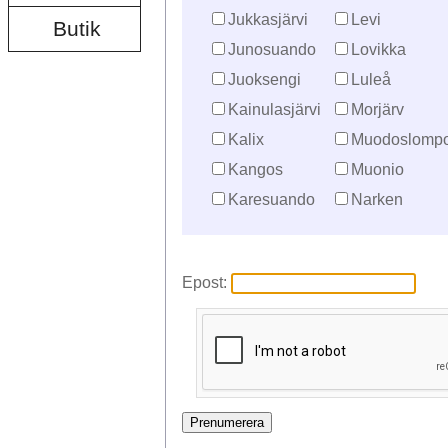
Jukkasjärvi
Levi
Butik
Junosuando
Lovikka
Juoksengi
Luleå
Kainulasjärvi
Morjärv
Kalix
Muodoslompo
Kangos
Muonio
Karesuando
Narken
Epost: